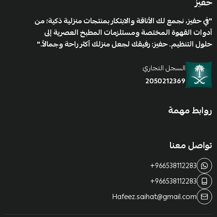
حفيز
"في حفيز، نجمع لك الأناقة والابتكار بمنتجات منزلية ذكية؛ من
أدوات القهوة المختصة ومستلزمات المطبخ العصرية إلى
حلول التنظيم. حفيز: رفيقك لجعل منزلك أكثر راحة وجمالاً."
السجل التجاري
2050212369
روابط مهمة
تواصل معنا
+966538112283
+966538112283
Hafeez.saihat@gmail.com