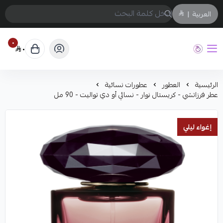
العربية
|
٠
٠
حفيز
الرئيسية
العطور
عطورات نسائية
عطر فرزاتشي - كريستال نوار - نسائي أو دي تواليت - 90 مل
إغواء ليلي