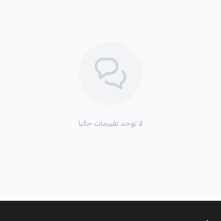
أنوثة شرقية فاتنة
فيرزاتشي كريستال نوار
هو الخيار الأمثل لأمسياتك الخاصة
ومناسباتك الفخمة، فهو يمزج بين الأنوثة الشرقية الفاتنة والأناقة
الكلاسيكية، ليمنحك حضوراً مميزاً وجاذبية لا تقاوم. أطلقِ العنان
لجاذبيتك ودعي هذا العطر يعبر عن شخصيتك المتفردة.
اقتني الآن عطر فيرزاتشي كريستال نوار واستمتعي بليالي ساحرة لا
تُنسى!
لا توجد تقييمات حاليا
ملاحظة ::
( هذا المنتج غير قابل للإسترجاع او الإستبدال )