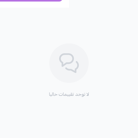
✅
مزيج فريد من الحمضيات والأعش
✅
مثالي للاستخدام اليومي
لا تتردد! اجعل عطر لكزس الأبيض جزء
ملاحظة ::
( هذا المنتج غير قابل للإسترجاع او ال
لا توجد تقييمات حاليا