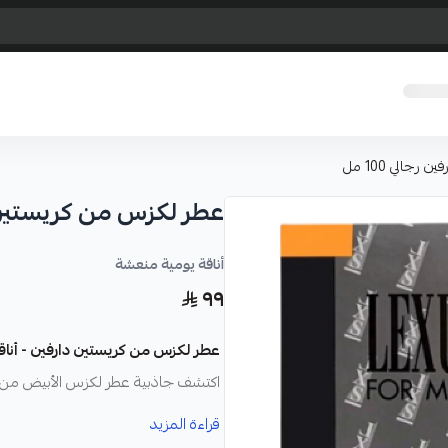
جالي 100 مل
عطر لكزس من كريستين دارف
أناقة يومية منعشة
٩٩
عطر لكزس من كريستين دارفين - أنا
اكتشف جاذبية عطر لكزس الأبيض من كري
نفحة. هذا العطر بحجم 100 مل هو الرفيق المثالي ليومك، يمنحك إحساسًا بالثقة والتميز أينما ذهبت.
قراءة المزيد