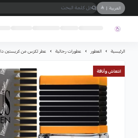
العربية
|
حفيز
الرئيسية
العطور
عطورات رجالية
عطر لكزس من كريستين دارفين ر
انتعاش وأناقة