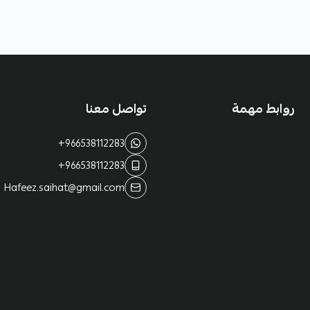
روابط مهمة
تواصل معنا
+966538112283
+966538112283
Hafeez.saihat@gmail.com