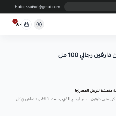
Hafeez.saihat@gmail.com
٠
٠
ين رجالي 100 مل
قة منعشة للرجل العصري!
ستين دارفين، العطر الرجالي الذي يجسد الأناقة والانتعاش في كل