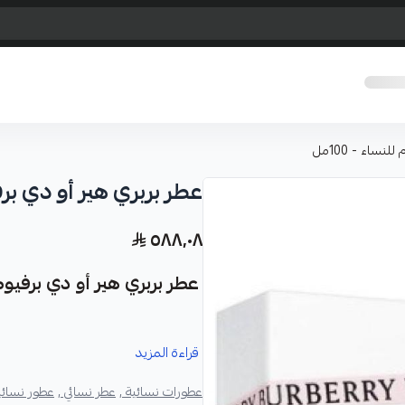
نساء - 100مل
عطر بربري هير أو دي برفيوم
٥٨٨٫٠٨
عطر بربري هير أو دي برفيوم للن
استعدي لتجربة عطرية أنثوية فريدة م
قراءة المزيد
هذا العطر هو أكثر من مجرد عطر، إنه تع
عطورات نسائية ,
عطر نسائي ,
عطور نسائية
صُمم ليمنحكِ شعورًا بالثقة والإشراق 