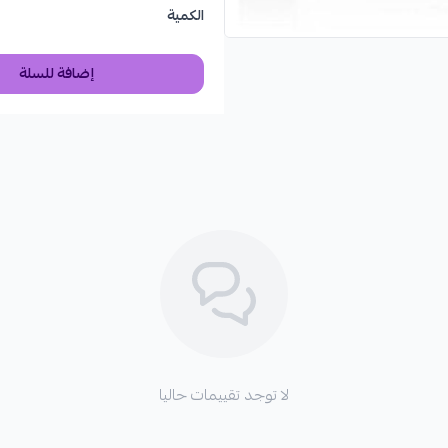
الكمية
النساء العصريات:
اللواتي يبحثن 
محبات العطور الخشبية الحارة:
ا
إضافة للسلة
الذين يبحثن عن عطر مميز للمنا
لا تفوتي فرصة تجربة هذا العطر الفريد
ملاحظة ::
( هذا المنتج غير قابل للإسترجاع او ال
لا توجد تقييمات حاليا