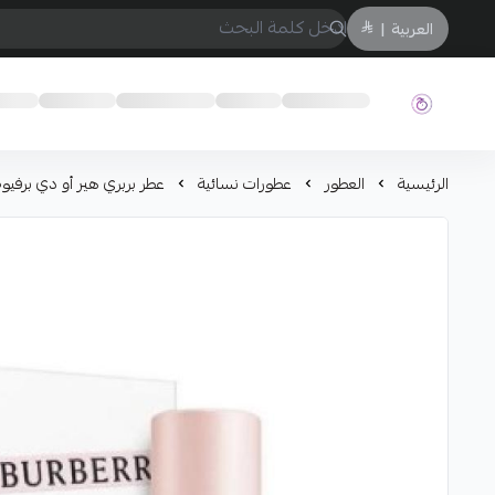
العربية
|
حفيز
الرئيسية
العطور
عطورات نسائية
عطر بربري هير أو دي برفيوم لل