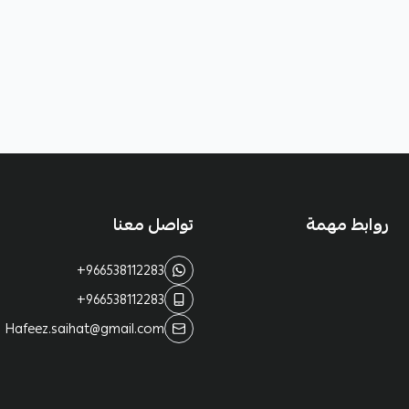
روابط مهمة
تواصل معنا
+966538112283
+966538112283
Hafeez.saihat@gmail.com