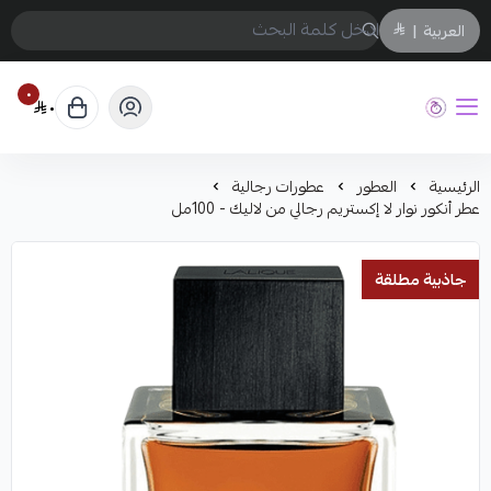
العربية
|
٠
٠
حفيز
الرئيسية
العطور
عطورات رجالية
عطر أنكور نوار لا إكستريم رجالي من لاليك - 100مل
جاذبية مطلقة