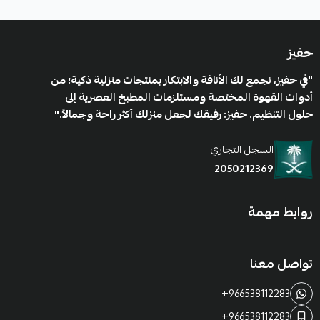
الفخامة والرقي.
حفيز
لماذا تختار عطر أنكور نوار لا إكستريم؟
"في حفيز، نجمع لك الأناقة والابتكار بمنتجات منزلية ذكية؛ من
أداء استثنائي:
ثبات يدوم طويلاً وانتشار قوي يجعله مثاليًا
أدوات القهوة المختصة ومستلزمات المطبخ العصرية إلى
للأمسيات الباردة والمناسبات الخاصة.
حلول التنظيم. حفيز: رفيقك لجعل منزلك أكثر راحة وجمالاً."
تصميم أنيق:
زجاجة داكنة فاخرة تعكس الغموض
السجل التجاري
والأناقة، وتضيف لمسة جمالية إلى رف عطورك.
2050212369
طابع عطري فريد:
مزيج خشبي – دخاني – دافئ يجمع بين
الرقي والجاذبية، ليناسب الرجل الواثق من نفسه.
روابط مهمة
تواصل معنا
ملاحظة ::
( هذا المنتج غير قابل للإسترجاع او الإستبدال )
+966538112283
+966538112283