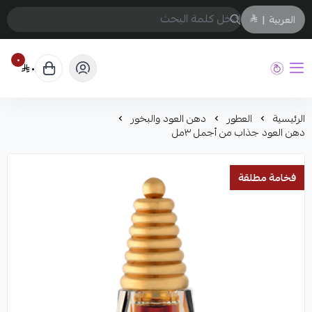
العربية
|
٠
٠
حفيز
الرئيسية
العطور
دهن العود والبخور
دهن العود جذاب من أجمل ٣مل
فخامة مطلقة