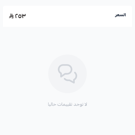
الأصالة من أجمل:
نتاج خبرة عريقة في عالم العطور
٢٥٣
السعر
الشرقية التي تعشقها النفوس.
اطلبه الآن واجعل حضورك علامة فارقة في كل مكان!
ملاحظة عامة جدا ::
( هذا المنتج غير قابل للإسترجاع او الإستبدال )
لا توجد تقييمات حاليا