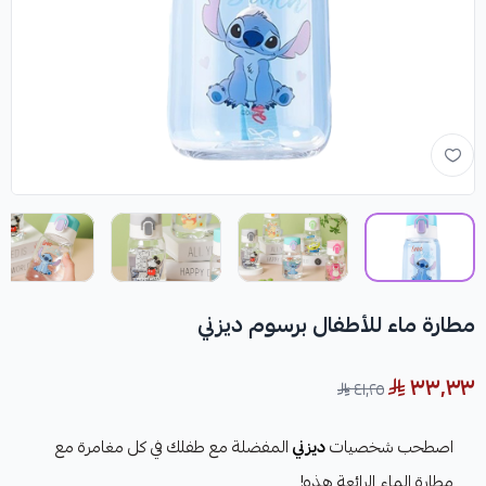
مطارة ماء للأطفال برسوم ديزني
٣٣٫٣٣
٤١٫٢٥
اصطحب شخصيات
ديزني
المفضلة مع طفلك في كل مغامرة مع
مطارة الماء الرائعة هذه!