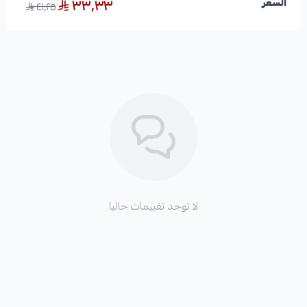
٣٣٫٣٣
السعر
٤١٫٢٥
مع مطارة ماء ديزني، سيبقى طفلك رطبًا ومنتعشًا طوال اليوم،
بينما يستمتع بصحبة شخصياته المفضلة.
ملاحظة ::
( هذا المنتج غير قابل للإسترجاع او الإستبدال )
لا توجد تقييمات حاليا