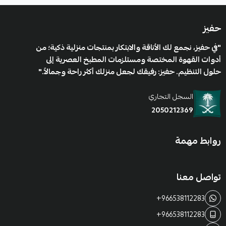
حفيز
"في حفيز، نجمع لك الأناقة والابتكار بمنتجات منزلية ذكية؛ من
أدوات القهوة المختصة ومستلزمات المطبخ العصرية إلى
حلول التنظيم. حفيز: رفيقك لجعل منزلك أكثر راحة وجمالاً."
السجل التجاري
2050212369
روابط مهمة
تواصل معنا
+966538112283
+966538112283